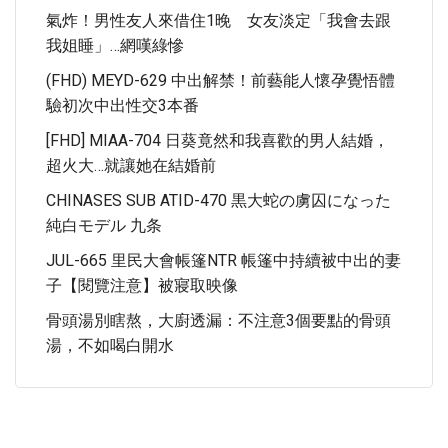
氣炸！男性友人來借住1晚 女友淡定「我會去跟
我姐睡」…網嘆綠慘
(FHD) MEYD-629 中出解禁！前藝能人懷孕覺悟體
驗初次中出性交3本番
[FHD] MIAA-704 日葵竟然和我喜歡的男人結婚，
超火大…就讓她在結婚前
CHINASES SUB ATID-470 黒大蛇の虜囚になった
純白モデル 九条
JUL-665 里民大會帳篷NTR 帳篷中持續被中出的妻
子【閱覽注意】被寢取映像
骨頭湯別瞎熬，大廚透漏：不注意3個要點的骨頭
湯，不如喝白開水