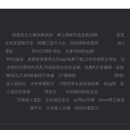
.
韓國美女主播熱舞視頻
網上裸聊充值是真的嗎
.
.
.
寂寞
交友富婆聊天室
韓國三圾片大全
同城裸聊直播間
.
.
.
成人
電影
.
.
.
85st亞洲區 痴女
夫妻視頻的qq群
.
.
.
.
.
.
85街論壇
真愛旅舍看黃台的app免費下載,日本性感美女視頻
日
本模特兒透明內衣秀,同城寂寞白領交友網
免費A片直播網
金瓶
梅視訊,日本R級劇情片快播
UT裸聊網
.
.
.
.
.
.
.
8D8D
成人福利社
卡伊免費影片
六間房美女超短裙熱舞
色qq群
真
人視訊百家樂
.
.
情色文
.
街拍偷拍陰部走光
.
.
.
.
.
.
.
亞洲成人電影
交友視訊美女
台灣uu官網
show秀正妹直
播平台
日本素人女優
情侶性愛影片