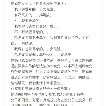
媽媽問女兒：「你要哪種冰淇淋？」
「我想要香草的。」女兒說。
「有巧克力的。」媽媽說。
「不，我要香草的。」
「我覺得巧克力的更好一點。」
「不，我就要香草的。」
「你怎麼會想要香草的。我知道你喜歡巧克力的東
西。」媽媽說。
「我現在想吃香草的。」女兒說。
「你怎麼這麼倔，真夠怪的。」媽媽說。
媽媽想給女兒買冰淇淋本是一件好事，可這位媽媽總
是試圖將自己的想法強加給女兒，根本不去傾聽女兒
對什麼感興趣，如果女兒不聽從媽媽的意見，媽媽就
會否定女兒的需求，給女兒貼上「不聽話」的標籤。
這種場景，我們生活中常常發生。
作家李月亮曾經講過兒子的一個故事：
她帶9歲的兒子去理髮，要求理髮師盡量剪短些。
兒子不同意。可是李月亮並沒有在意兒子的意見，而
是跟理髮師說：「聽我的，越短越好。」