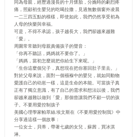
同為母親，經歷過漫長的十月懷胎，分娩時的劇烈疼
痛，照顧初生嬰兒的吃喝拉撒，見過無數個窗外凌晨
一二三四五點的模樣，即使如此，我們仍然享受初為
人母的快樂與幸福。
可是，不得不承認，孩子越長大，我們卻越來越難
「愛」。
周圍常常聽到母親責備孩子的聲音：
「你再不聽話，媽媽就不要你了。」
「媽媽，當初怎麼就把你給生下來呢。」
「生你這麼個兒子，真想現在把你塞回肚子里去。」
對於父母來說，面對一個襁褓中的嬰兒，就如同動物
愛護自己的幼崽一樣，這是生命的本能。可當孩子真
正有了獨立意識，有了自己的需求和想法以後，我們
卻越來越難以做到「愛」那個曾讓我們不顧一切的孩
子。不要用愛控制孩子
美國心理學家帕萃絲.埃文斯在《不要用愛控制我》中
分享過這樣一個故事：
一位女士，貝蒂，帶著七歲的女兒，蘇茜，買冰淇
淋。