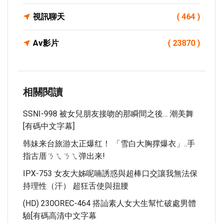
視訊聊天
( 464 )
Av影片
( 23870 )
相關閱讀
SSNI-998 被女兒朋友接吻的那瞬間之後… 潮美舞
[有碼中文字幕]
韩妹来台旅游太正爆红！ 「雪白大胸撑爆衣」..手
指古厝ㄋㄟㄋㄟ弹出来!
IPX-753 女友大姊呢喃誘惑與超棒口交讓我無法保
持理性（汗） 超狂舌使與扭腰
(HD) 230OREC-464 搭訕素人女大生幫忙破處男體
驗[有碼高清中文字幕