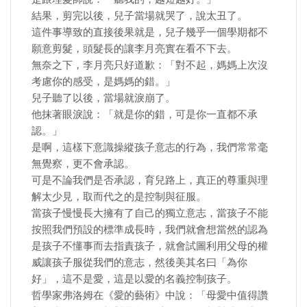
結果，剪完以後，兒子當場就哭了，說太丑了。
這件事導致的直接後果就是，兒子幾乎一個學期都不
願意剪髮，頭髮長的讓李月亮實在看不下去。
無奈之下，李月亮只好道歉：「對不起，媽媽上次沒
考慮你的感受，是媽媽的錯。」
兒子聽了以後，當場就淚崩了。
他抹著眼淚說：「就是你的錯，可是你一直都不承
認。」
是啊，這樣下意識操縱孩子意志的行為，我們常常毫
無覺察，更不會承認。
可是不論我們是否承認，育兒路上，真正的尊重與理
解太少見，取而代之的是控制與征服。
當孩子慢慢長大擁有了自己的獨立意志，當孩子不能
按照我們預設的標準成長時，我們就會想當然的認為
是孩子不懂事而去指責孩子，就會試圖利用父母的權
威讓孩子服從我們的意志，然後美其名曰「為你
好」，這不是愛，這是以愛的名義控制孩子。
哲學家弗洛姆在《愛的藝術》中說：「母愛中值得讚