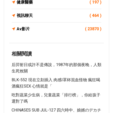
健康醫藥
( 197 )
視訊聊天
( 464 )
Av影片
( 23870 )
相關閱讀
后羿射日或許不是傳說，1987年的那個夜晚，人類
生死攸關
BLK-552 現在立刻插入 肉感I罩杯混血怪物 瘋狂喝
酒瘋狂SEX 心情就是「
吃對蔬菜少生病，兒童蔬菜「排行榜」，你給孩子
選對了嗎
CHINASES SUB JUL-127 四六時中、娘婿のデカチ