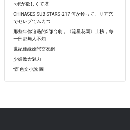
○ポが欲しくて堪
CHINASES SUB STARS-217 何か鈴って、リア充
でセレブでムカつ
那些年你追過的5部台劇，《流星花園》上榜，每
一部都無人不知
世紀佳緣婚戀交友網
少婦致命魅力
情˙色文小說 圖