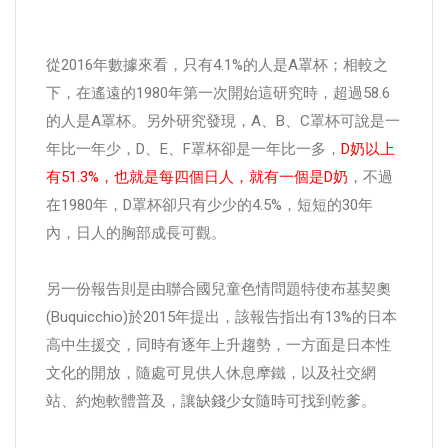
從2016年數據來看，只有4.1%的人是A罩杯；相較之
下，在遙遠的1980年第一次開始這研究時，超過58.6
的人是A罩杯。另外研究發現，A、B、C罩杯可說是一
年比一年少，D、E、F罩杯卻是一年比一多，
D奶以上
有51.3%，也就是每四個日人，就有一個是D奶
，不過
在1980年，D罩杯卻只有少少的4.5%，短短的30年
內，日人的胸部成長可觀。
另一份報告則是由聯合國兒童色情問題特使布基契奧
(Buquicchio)於2015年提出，該報告指出有13%的日本
高中生援交，同時有逐年上升趨勢，一方面是日本性
文化的開放，隨處可見供人休息摩鐵，以及社交網
站、約炮軟體普及，讓缺錢少女隨時可找到乾爹。