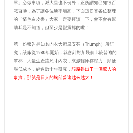
單」必做事項，派大星也不例外，正所謂知己知彼百
戰百勝，為了讓各位勝率增高，下面這份替各位整理
的「情色白皮書」大家一定要拜讀一下，會不會有幫
助我是不知道，但至少是蠻震撼的啦！
第一份報告是知名內衣大廠黛安芬（Triumph）所研
究，該廠從1980年開始，就會針對某幾個比較普遍的
罩杯，大量生產該尺寸內衣，來減輕庫存壓力，順便
壓低成本，經過數十年研究，
該廠得出了一個驚人的
事實，那就是日人的胸部普遍越來越大！