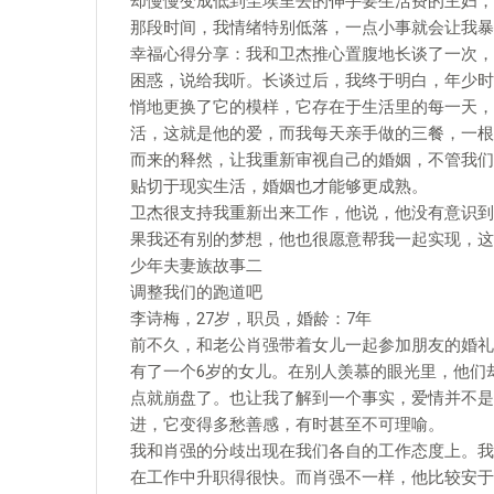
却慢慢变成低到尘埃里去的伸手要生活费的主妇，
那段时间，我情绪特别低落，一点小事就会让我暴
幸福心得分享：我和卫杰推心置腹地长谈了一次，
困惑，说给我听。长谈过后，我终于明白，年少时
悄地更换了它的模样，它存在于生活里的每一天，
活，这就是他的爱，而我每天亲手做的三餐，一根
而来的释然，让我重新审视自己的婚姻，不管我们
贴切于现实生活，婚姻也才能够更成熟。
卫杰很支持我重新出来工作，他说，他没有意识到
果我还有别的梦想，他也很愿意帮我一起实现，这
少年夫妻族故事二
调整我们的跑道吧
李诗梅，27岁，职员，婚龄：7年
前不久，和老公肖强带着女儿一起参加朋友的婚礼
有了一个6岁的女儿。在别人羡慕的眼光里，他们
点就崩盘了。也让我了解到一个事实，爱情并不是
进，它变得多愁善感，有时甚至不可理喻。
我和肖强的分歧出现在我们各自的工作态度上。我
在工作中升职得很快。而肖强不一样，他比较安于