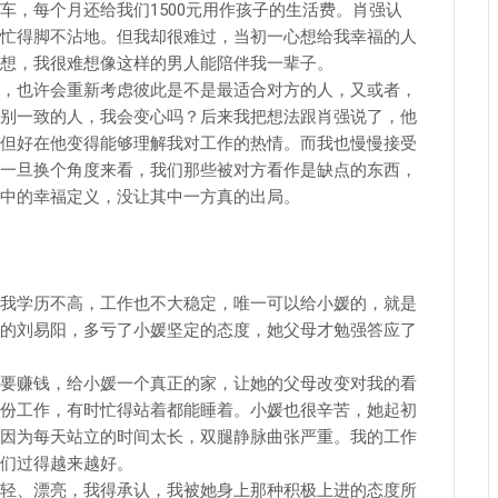
车，每个月还给我们1500元用作孩子的生活费。肖强认
忙得脚不沾地。但我却很难过，当初一心想给我幸福的人
想，我很难想像这样的男人能陪伴我一辈子。
，也许会重新考虑彼此是不是最适合对方的人，又或者，
别一致的人，我会变心吗？后来我把想法跟肖强说了，他
但好在他变得能够理解我对工作的热情。而我也慢慢接受
一旦换个角度来看，我们那些被对方看作是缺点的东西，
中的幸福定义，没让其中一方真的出局。
我学历不高，工作也不大稳定，唯一可以给小媛的，就是
的刘易阳，多亏了小媛坚定的态度，她父母才勉强答应了
要赚钱，给小媛一个真正的家，让她的父母改变对我的看
份工作，有时忙得站着都能睡着。小媛也很辛苦，她起初
因为每天站立的时间太长，双腿静脉曲张严重。我的工作
们过得越来越好。
轻、漂亮，我得承认，我被她身上那种积极上进的态度所