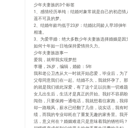
少年夫妻族的3个标签
1、感情经历单纯：结婚对象常就是自己的初恋情
遥不可及的梦。
2、结婚年龄均低于23岁：结婚比同龄人早3到8
相逢。
3、为爱早婚：绝大多数少年夫妻族选择婚姻是因
如何十年如一日地保持爱情持久力。
少年夫妻族故事一
爱我，就帮我实现梦想
李珊，26岁，编辑，婚龄：5年
我和老公卫杰从大一时就开始恋爱，毕业后，为了
父母同意我们在一起。结婚不久，我就怀孕了。那
的就是我们彼此深爱，有了这个足以抗衡一切难题
女儿出生后，生活才是真正的开始。我好不容易盼
闯劲，只要保姆一通电话，我就想着往家跑，我得
却一路顺风，薪水已经翻了几倍，说实话，我有时
绩，而我的专业却耗在了重复无趣的家务里。我开
活，意义何在？婚姻难道只是意味着我的牺牲吗？