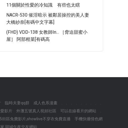
11個關於性愛的冷知識 有些也太瞎
NACR-530 催淫暗示 被鄰居操控的美人妻
大橋紗奈[有碼中文字幕]
(FHD) VDD-138 女教師in... ［脅迫甜蜜小
屋］ 阿部柑菜[有碼高
片
臨時夫妻qq群
成人色系漫畫
.
.
.
.
.
.
.
.
.
做愛影片
外灘五號真人視頻社區
可以在線看片的網站
.
85街區免費影片,showlive不穿衣免費直播
手機快播情色網
家,同城午夜交友網站