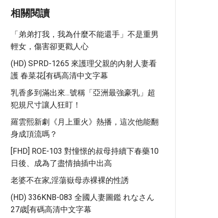
相關閱讀
「弟弟打我，我為什麼不能還手」不是重男
輕女，傷害卻更戳人心
(HD) SPRD-1265 來護理父親的內射人妻看
護 春菜花[有碼高清中文字幕
乳香多到滿出來...號稱「亞洲最強豪乳」超
犯規尺寸讓人狂盯！
羅雲熙新劇《月上重火》熱播，這次他能翻
身成頂流嗎？
[FHD] ROE-103 對憧憬的叔母持續下春藥10
日後、成為了盡情抽插中出高
老婆不在家,淫蕩嶽母赤裸裸的性誘
(HD) 336KNB-083 全國人妻圖鑑 れなさん
27歳[有碼高清中文字幕