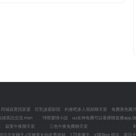
同城寂寞找富婆
巨乳波霸影院
約會吧多人視頻聊天室
免費黃色圖
雄茶訊交流 msn
.
18禁愛情小說
uu女神免費可以看裸聊直播app,
.
寂寞午夜聊天室
.
.
三色午夜免費聊天室
.
.
.
.
.
.
.
.
視訊交友聊天,c字褲美女內衣秀視頻
173直播主
s383live 視訊
茶訊之