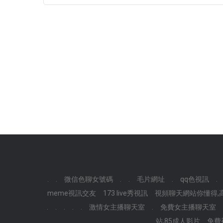
.
.
微信色聊女號碼
.
.
毛片網址
.
qq色視訊
.
meme視訊交友
173 live秀視訊
視頻聊天網站你懂得,高
.
.
.
.
.
激情女主播聊天室
.
免費女主播聊天室
站,85成人影片
免費