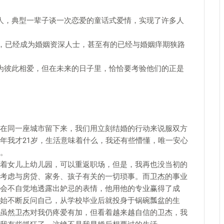
人，典型一辈子谈一次恋爱的童话式爱情，实现了许多人
年，已经成为婚姻资深人士，甚至有的已经与婚姻痒期狭路
为彼此相爱，但在未来的日子里，恰恰要考验他们的正是
在同一座城市留下来，我们用立刻结婚的行动来说服双方
年我才21岁，生活意味着什么，我还有些懵懂，唯一安心
。
着女儿上幼儿园，可以重返职场，但是，我再也没当初的
考虑与房贷、家务、孩子有关的一切琐事。而卫杰的事业
会不自觉地透露出妒忌的表情，他用他的专业赢得了成
始不断反问自己，从学校毕业后就投身于锅碗瓢盆的生
虽然卫杰对我仍疼爱有加，但看着越来越自信的卫杰，我