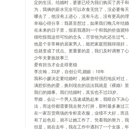
定的生活。结婚时，婆婆已经为我们购买了房子和
为，我俩的薪水完全可以衣食无忧了，没必要每天
哪去了，他没有上进心，没有斗志，没有更高的理
幸福心得分享：我甚至想过，如果我们晚几年结婚
在未来的日子里，假若我遇到一个和我的价值观特
很吃惊我这些可怕的念头，尽管他为此还生过气，
他是个非常棒的居家男人，能把家庭照顾得很好，
也就变成了优点。更重要的是，我们及时调整了心
少年夫妻族故事三
爱有担当才会走得更稳
李次翰，33岁，自创公司,婚龄：10年
我和小媛决定要结婚时，她家曾经强烈地反对过，
满腔炽热的爱，换到现在的说法我就是《裸婚》里
我们的婚事。我们结婚时，其实也不过23岁。
早婚，会让一个男人迅速成熟起来，我暗自下决心
法，而这些都需要我去努力打拼，那时最多兼过三
在一家百货商场的专柜卖衣服，业绩不大好，而且
有了起色后，就不让她工作了。凭着我的努力，我
但是，就在去年，我在工作中遇到了一个女孩，年