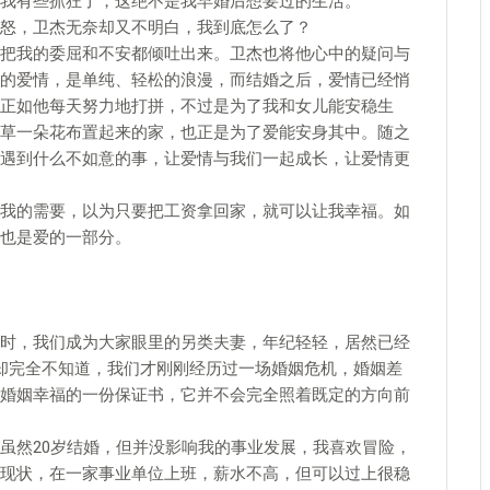
我有些抓狂了，这绝不是我早婚后想要过的生活。
怒，卫杰无奈却又不明白，我到底怎么了？
把我的委屈和不安都倾吐出来。卫杰也将他心中的疑问与
的爱情，是单纯、轻松的浪漫，而结婚之后，爱情已经悄
正如他每天努力地打拼，不过是为了我和女儿能安稳生
草一朵花布置起来的家，也正是为了爱能安身其中。随之
遇到什么不如意的事，让爱情与我们一起成长，让爱情更
我的需要，以为只要把工资拿回家，就可以让我幸福。如
也是爱的一部分。
时，我们成为大家眼里的另类夫妻，年纪轻轻，居然已经
却完全不知道，我们才刚刚经历过一场婚姻危机，婚姻差
婚姻幸福的一份保证书，它并不会完全照着既定的方向前
虽然20岁结婚，但并没影响我的事业发展，我喜欢冒险，
现状，在一家事业单位上班，薪水不高，但可以过上很稳