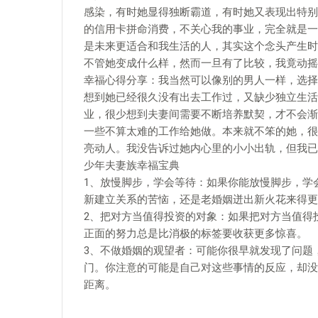
感染，有时她显得独断霸道，有时她又表现出特别
的信用卡拼命消费，不关心我的事业，完全就是一
是未来更适合和我生活的人，其实这个念头产生时
不管她变成什么样，然而一旦有了比较，我竟动摇
幸福心得分享：我当然可以像别的男人一样，选择
想到她已经很久没有出去工作过，又缺少独立生活
业，很少想到夫妻间需要不断培养默契，才不会渐
一些不算太难的工作给她做。本来就不笨的她，很
亮动人。我没告诉过她内心里的小小出轨，但我已
少年夫妻族幸福宝典
1、放慢脚步，学会等待：如果你能放慢脚步，学
新建立关系的苦恼，还是老婚姻迸出新火花来得更
2、把对方当值得投资的对象：如果把对方当值得
正面的努力总是比消极的标签要收获更多惊喜。
3、不做婚姻的观望者：可能你很早就发现了问题
门。你注意的可能是自己对这些事情的反应，却没
距离。