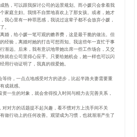
成熟，可以跟我探讨公司的远景规划。而小媛只会拿着我
个家庭主妇。我情不自禁地喜欢上了那女孩。或者，她才
，我心里有一种罪恶感，我说过这辈子都不会放弃小媛，
了。
离婚，给小媛一笔可观的赡养费，这是最干脆的做法。但
的经验，离婚对她的打击可想而知。我这些年一直忙于事
行渐远。后来，我有意识地带她出席一些工作场合，又交
快就在公司里得心应手。只要给她机会，她一样也可以闪
经用行动证明了，我真的很爱她。
会等待，一点点地感受对方的进步，比起半路夫妻需要重
有成就感。
投资一生的对象，就会舍得投入时间与精力去完善关系，
，对对方的话题提不起兴趣，看不惯对方上洗手间不关
有做行动上的任何改善。观望成为习惯，也就渐渐产生了