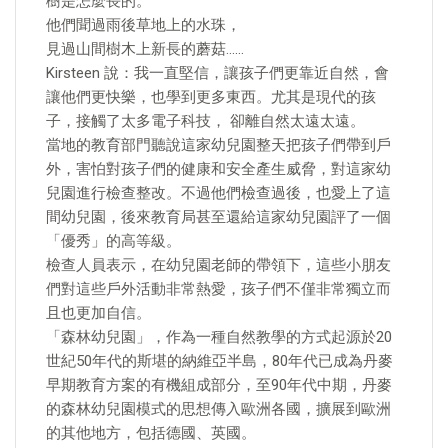
樹是怎麼長的。
他們聞過雨後草地上的水珠，
見過山間樹木上新長的蘑菇……
Kirsteen 說：我一直堅信，讓孩子們更靠近自然，會
讓他們更快樂，也學到更多東西。尤其是現代的孩
子，接觸了太多電子科技， 卻離自然太遠太遠。
當地的教育部門聽說這家幼兒園整天把孩子們帶到戶
外，害怕對孩子們的健康和安全產生威脅，對這家幼
兒園進行檢查整改。不過他們檢查過後，也愛上了這
間幼兒園，後來教育局甚至還給這家幼兒園評了一個
「優秀」的高等級。
檢查人員表示，在幼兒園老師的帶領下，這些小朋友
們對這些戶外活動非常熱愛，孩子們不僅非常獨立而
且也更加自信。
「森林幼兒園」，作為一種自然教學的方式起源於20
世紀50年代的斯堪的納維亞半島，80年代已成為丹麥
早期教育方案的有機組成部分，至90年代中期，丹麥
的森林幼兒園模式的思想傳入歐洲各國，擴展到歐洲
的其他地方，包括德國、英國。