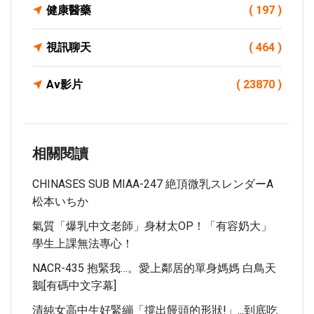
健康醫藥
( 197 )
視訊聊天
( 464 )
Av影片
( 23870 )
相關閱讀
CHINASES SUB MIAA-247 絶頂微乳スレンダーA
松本いちか
氣質「爆乳中文老師」身材太OP！「有容奶大」
學生上課無法專心！
NACR-435 抱緊我…。愛上鄰居的單身媽媽 白鳥天
鵝[有碼中文字幕]
清純女高中生好緊繃「撐出饅頭的形狀!」...到底吃