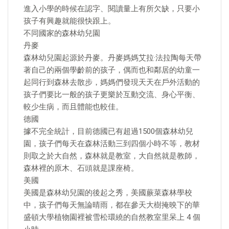
進入小學的時候在認字、閱讀量上有所欠缺，只要小
孩子有興趣就能很快跟上。
不同國家的森林幼兒園
丹麥
森林幼兒園起源於丹麥。丹麥媽媽艾拉·法拉陶每天帶
著自己的兩個學齡前的孩子，偶而也和鄰居的幼童一
起同行到森林去散步，媽媽們發現天天在戶外活動的
孩子們要比一般的孩子更樂於互動交流、身心平衡、
較少生病，而且體能也較佳。
德國
據不完全統計，目前德國已有超過1500個森林幼兒
園，孩子們每天在森林活動三到四個小時不等，教材
則取之於大自然，森林就是教室，大自然就是教師，
森林裡的原木、石頭就是課座椅。
美國
美國是森林幼兒園的後起之秀，美國蕨菜森林學校
中，孩子們每天無論晴雨，都在參天大樹掩映下的華
盛頓大學植物園裡被雪松環繞的自然教室里呆上 4 個