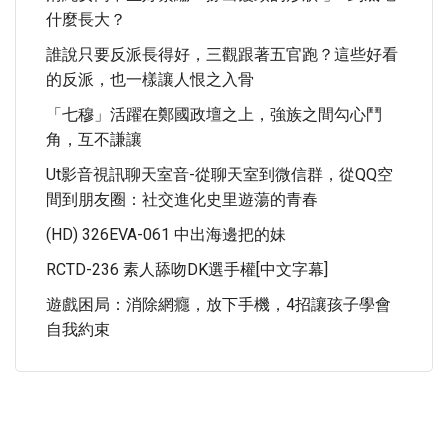
什麼長大？
誰說只要反派長得好，三觀跟著五官跑？這些好看
的反派，也一樣讓人恨之入骨
「七穆」活躍在鄭國政壇之上，強族之間勾心鬥
角，互不謙讓
Ut影音視訊聊天室音-從聊天室到微信群，從QQ空
間到朋友圈：社交進化史里遊蕩的青春
(HD) 326EVA-061 中出海邊把的妹
RCTD-236 素人舔吻DK選手權[中文字幕]
遊戲困局：消除網癮，放下手機，4招讓孩子學會
自我約束