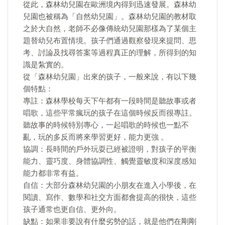
從此，森林幼兒園在歐洲境內得到迅速發展。森林幼
兒園也被稱為「自然幼兒園」。森林幼兒園的教材取
之於大自然，老師不必像傳統幼兒園那樣為了某個主
題替幼兒布置情境。孩子們通過觀察發現來提問、思
考、討論及找尋答案等過程真正的理解，所得到的知
識是紮實的。
從「森林幼兒園」出來的孩子，一般來說，有以下幾
個特點：
專註：森林學校每天下午都有一段時間是聽故事或者
唱歌，這些平常瘋玩的孩子在這個時候反而很專註。
聽故事的時候特別專心，一起唱歌的時候也一點不
亂，玩的多反而將來學習更好，能力更強 。
協調：長時間的戶外玩耍已經被證明，對孩子的平衡
能力、靈巧度、身體協調性、觸覺靈敏度和深度感知
能力都非常有益。
自信：大部分森林幼兒園的小朋友在進入小學後，在
閱讀、寫作、數學和社交方面都會提高的很快，這些
孩子通常也更自信、更外向。
缺點：如果非要說有什麼劣勢的話，就是他們在剛剛