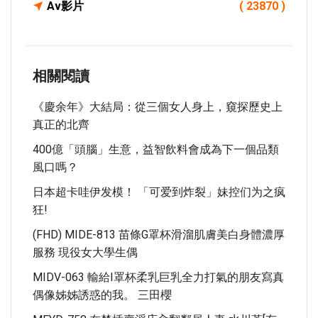
Av影片
( 23870 )
相關閱讀
《慶余年》大結局：從三個女人身上，窺探歷史上
真正的北齊
400億「頭腦」生意，益智飲料會成為下一個品類
風口嗎？
日本超卡哇伊发模！ 「可爱到炸裂」妹控们为之疯
狂!
(FHD) MIDE-813 苗條G罩杯滑溜肌膚美白身體濃厚
服務 現役女大學生偶
MIDV-063 輸給I罩杯柔乳巨乳全力打氣的朋友寫真
偶像姊姊誘惑的我。 三田櫻