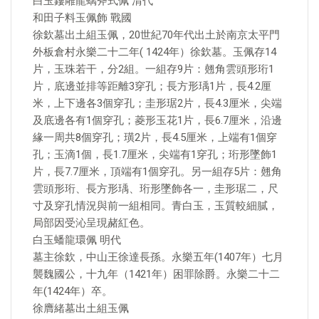
白玉鏤雕龍螭斧式佩 清代
和田子料玉佩飾 戰國
徐欽墓出土組玉佩，20世紀70年代出土於南京太平門
外板倉村永樂二十二年( 1424年）徐欽墓。玉佩存14
片，玉珠若干，分2組。一組存9片：翹角雲頭形珩1
片，底邊並排等距離3穿孔；長方形瑀1片，長4.2厘
米，上下邊各3個穿孔；圭形琚2片，長4.3厘米，尖端
及底邊各有1個穿孔；菱形玉花1片，長6.7厘米，沿邊
緣一周共8個穿孔；璜2片，長4.5厘米，上端有1個穿
孔；玉滴1個，長1.7厘米，尖端有1穿孔；珩形墜飾1
片，長7.7厘米，頂端有1個穿孔。另一組存5片：翹角
雲頭形珩、長方形瑀、珩形墜飾各一，圭形琚二，尺
寸及穿孔情況與前一組相同。青白玉，玉質較細膩，
局部因受沁呈現赭紅色。
白玉蟠龍環佩 明代
墓主徐欽，中山王徐達長孫。永樂五年(1407年）七月
襲魏國公，十九年（1421年）困罪除爵。永樂二十二
年(1424年）卒。
徐膺緒墓出土組玉佩