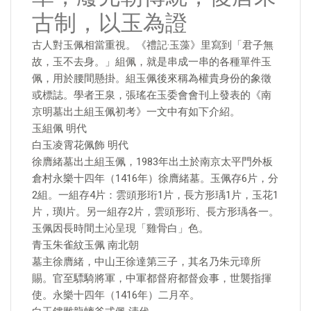
古制，以玉為證
古人對玉佩相當重視。《禮記·玉藻》里寫到「君子無
故，玉不去身。」組佩，就是串成一串的各種單件玉
佩，用於腰間懸掛。組玉佩後來稱為權貴身份的象徵
或標誌。學者王泉，張瑤在玉委會會刊上發表的《南
京明墓出土組玉佩初考》一文中有如下介紹。
玉組佩 明代
白玉凌霄花佩飾 明代
徐膺緒墓出土組玉佩，1983年出土於南京太平門外板
倉村永樂十四年（1416年）徐膺緒墓。玉佩存6片，分
2組。一組存4片：雲頭形珩1片，長方形瑀1片，玉花1
片，璜l片。另一組存2片，雲頭形珩、長方形瑀各一。
玉佩因長時間土沁呈現「雞骨白」色。
青玉朱雀紋玉佩 南北朝
墓主徐膺緒，中山王徐達第三子，其名乃朱元璋所
賜。官至驃騎將軍，中軍都督府都督僉事，世襲指揮
使。永樂十四年（1416年）二月卒。