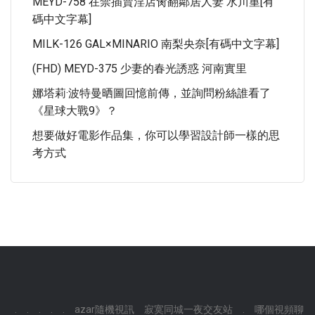
MEYD-758 在禁插賣淫店肏翻鄰居人妻 水川堇[有
碼中文字幕]
MILK-126 GAL×MINARIO 南梨央奈[有碼中文字幕]
(FHD) MEYD-375 少妻的春光誘惑 河南實里
娜塔莉·波特曼晒圖回憶前傳，並詢問粉絲誰看了
《星球大戰9》？
想要做好電影作品集，你可以學習設計師一樣的思
考方式
.
.
.
.
.
azar隨機視訊
寂寞同城一夜交友站
.
哪個視頻聊