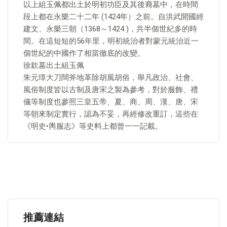
以上組玉佩都出土於明初功臣及其後裔墓中，在時間
段上都在永樂二十二年 (1424年）之前。自洪武開國經
建文、永樂三朝（1368～1424 )，共半個世紀多的時
間。在這短短的56年里，明初統治者對蒙元統治近一
個世紀的中國作了相當徹底的改變。
徐欽墓出土組玉佩
朱元璋大刀闊斧地革除胡風胡俗，舉凡政治、社會、
風俗制度皆以古制及唐宋之製為參考，對於服飾、禮
儀等制度也參照三皇五帝、夏、商、周、漢、唐、宋
等朝來制定實行，認為不妥，再經修改重訂，這些在
《明史•輿服志》等史料上都曾一一記載。
推薦連結