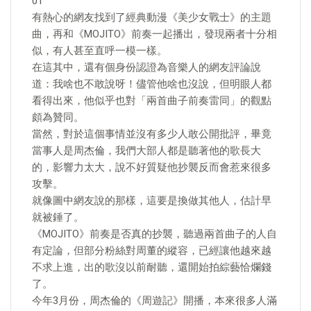
01
有熱心的網友找到了經典動漫《美少女戰士》的主題
曲，再和《MOJITO》前奏一起播出，發現兩者十分相
似，有人甚至直呼一模一樣。
在這其中，還有個身份認證為音樂人的網友評論說
道：我啥也不敢說呀！儘管他啥也沒說，但明眼人都
看得出來，他似乎也對「兩首曲子前奏雷同」的觀點
頗為贊同。
當然，對於這個事情並沒有多少人敢公開批評，畢竟
當事人是周杰倫，我們大部人都是聽著他的歌長大
的，影響力太大，說不好質疑他抄襲反而會惹來很多
攻擊。
就像圖中網友說的那樣，這要是換做其他人，估計早
就被錘了。
《MOJITO》前奏是否真的抄襲，聽過兩首曲子的人自
有定論，但部分粉絲對周董的縱容，已經讓他越來越
不求上進，出的歌沒以前耐聽，還開始拍綜藝恰爛錢
了。
今年3月份，周杰倫的《周遊記》開播，本來很多人滿