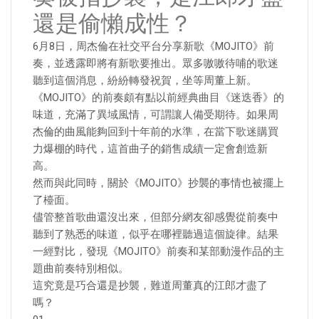
還是偷懶成性？
6月8日，周杰倫在社交平台分享新歌《MOJITO》前
奏，並透露即將有新歌要推出。眾多嗷嗷待哺的歌迷
聽到這個消息，紛紛轉發祝賀，坐等周董上新。
《MOJITO》的前奏頗有點以前經典曲目《迷迭香》的
味道，充滿了異域風情，可謂讓人備受期待。如果周
杰倫的曲風能夠回到十年前的水準，在當下歌迷購買
力爆棚的時代，這首曲子的銷售成績一定會創造新
高。
然而與此同時，關於《MOJITO》抄襲的事情也被擺上
了檯面。
儘管整首歌曲還沒出來，但部分網友卻感覺從前奏中
聽到了熟悉的味道，似乎在哪裡聽過這個旋律。結果
一經對比，發現《MOJITO》前奏和某部動漫作品的主
題曲前奏特別相似。
這究竟是巧合還是抄襲，難道周董真的江郎才盡了
嗎？