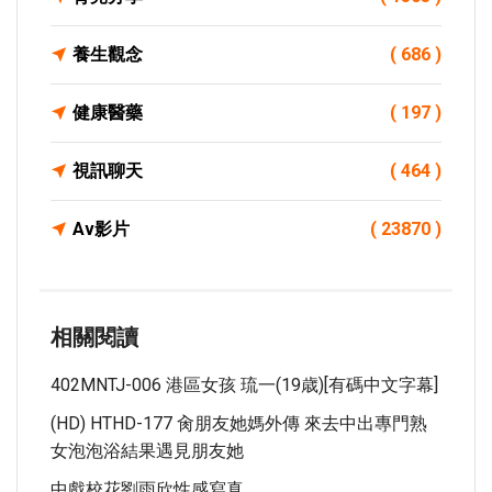
養生觀念
( 686 )
健康醫藥
( 197 )
視訊聊天
( 464 )
Av影片
( 23870 )
相關閱讀
402MNTJ-006 港區女孩 琉一(19歳)[有碼中文字幕]
(HD) HTHD-177 肏朋友她媽外傳 來去中出專門熟
女泡泡浴結果遇見朋友她
中戲校花劉雨欣性感寫真