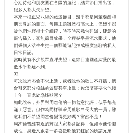
心期待他和朋友圈在各國的遊記，結果節目播出後，
很多人都大失所望。
本來一檔正兒八經的旅遊節目，幾乎都是周董耍酷和
朋友臭屁的畫面。每期主題雖然很高大上，但幾乎都
被他們沖釋得十分細碎，時不時來幾句雞湯，肆意的
廣告插入，毫無節目效果，全程幾乎是流水賬式，他
們幾個人活生生把一個藝能遊記拍成極度無聊的私人
日常日記。
當時就有不少觀眾直呼失望：這節目連國產綜藝的最
低水平都達不到。
02
每次說周杰倫不求上進，或者說他的歌曲不好聽，總
會引來部分粉絲的質疑甚至攻擊：你怎麼能要求他幾
十年一直處於巔峰狀態？
如此說來，外界對周杰倫的一切善意批評，似乎都充
滿了惡意。但作為同樣聽著周董歌曲長大的一員，難
道我們不希望周杰倫變得更好嗎？當然不是！
周杰倫曾經有過的輝煌大家都會記得，但如今他偷懶
成性，身邊又跟著一群喜歡吹他彩虹屁的所謂兄弟，