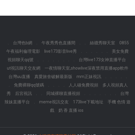
.
台灣色b網
.
午夜秀秀色直播間
.
.
絲襪秀聊天室
0855
午夜福利倫理電影
live173影音live秀
.
.
.
.
.
.
美女免費
視頻聊天qq號
.
.
.
.
.
.
.
.
台灣live173女神直播平台
ut視訊聊天交友網
一夜情聊天室,showlive深夜禁用直播app軟件
台灣uu直播
真愛旅舍破解最新版
mm正妹視訊
.
.
.
.
.
.
免費裸聊qq號碼
.
.
.
.
人人碰免費視頻
多人視頻真人
秀
后宮視訊
.
.
同城裸聊直播視頻
.
.
.
.
.
.
.
台灣
辣妹直播平台
.
meme視訊交友
173live下載地址
手機 色情 遊
戲
奶 香 直播 ios