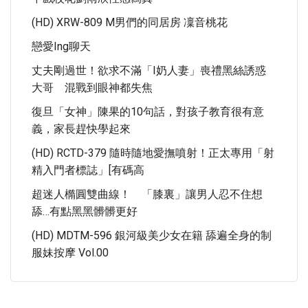
(HD) XRW-809 M男們的同居房 凜音桃花
戀愛ing聊天
丈夫剛過世！欲求不滿「I奶人妻」喪禮黑絲誘惑
大哥 混戰到眼神都失焦
復旦「女神」陳果的10句話，對孩子教育很有意
義，家長趕快學起來
(HD) RCTD-379 隨時隨地愛撫噴射！正太專用「射
精入門者標誌」[有碼高
超迷人橢圓雙曲線！ 「膝裏」讓男人忍不住想
舔…有點黑黑髒髒更好
(HD) MDTM-596 銀河級美少女在籍 舔遍全身的制
服妹按摩 Vol.00