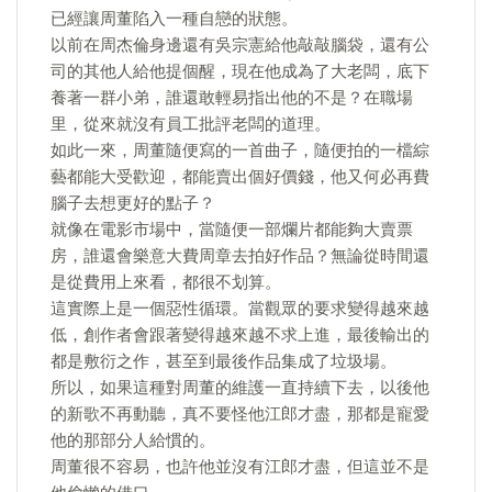
已經讓周董陷入一種自戀的狀態。
以前在周杰倫身邊還有吳宗憲給他敲敲腦袋，還有公
司的其他人給他提個醒，現在他成為了大老闆，底下
養著一群小弟，誰還敢輕易指出他的不是？在職場
里，從來就沒有員工批評老闆的道理。
如此一來，周董隨便寫的一首曲子，隨便拍的一檔綜
藝都能大受歡迎，都能賣出個好價錢，他又何必再費
腦子去想更好的點子？
就像在電影市場中，當隨便一部爛片都能夠大賣票
房，誰還會樂意大費周章去拍好作品？無論從時間還
是從費用上來看，都很不划算。
這實際上是一個惡性循環。當觀眾的要求變得越來越
低，創作者會跟著變得越來越不求上進，最後輸出的
都是敷衍之作，甚至到最後作品集成了垃圾場。
所以，如果這種對周董的維護一直持續下去，以後他
的新歌不再動聽，真不要怪他江郎才盡，那都是寵愛
他的那部分人給慣的。
周董很不容易，也許他並沒有江郎才盡，但這並不是