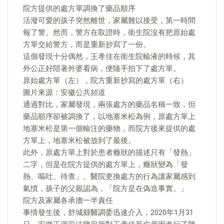
院方提供的處方單調換了藥品順序
活潑可愛的孩子突然離世，家屬難以接受，第一時間
報了警。然而，警方在取證時，衛生院沒有把原始處
方單交給警方，而是重新抄寫了一份。
這個發現十分偶然，王孝佳在衛生院輸液的時候，其
外公正好陪著外婆看病，便隨手拍下了處方單。
原始處方單（左），院方重新抄寫的處方單（右）
圖片來源：安徽公共頻道
通過對比，家屬發現，兩張處方的藥品名稱一致，但
藥品順序卻被調換了，以地塞米松為例，原處方單上
地塞米松是第一個輸注的藥物，而院方後來提供的處
方單上，地塞米松被放到了最後。
此外，原處方單上對於患者癥狀的描述只有「發熱」
二字，但是在院方提供的處方單上，癥狀變為「發
熱、嘔吐、待查」。醫院更換處方的行為讓家屬感到
氣憤，孩子的父親認為，「院方是在偽造事實。」
院方及家屬各承擔一半責任
事情發生後，舒城縣醫調委迅速介入，2020年1月31