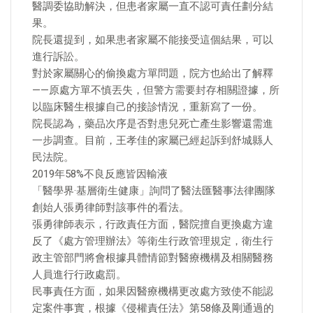
醫調委協助解決，但患者家屬一直不認可責任劃分結
果。
院長還提到，如果患者家屬不能接受這個結果，可以
進行訴訟。
對於家屬關心的偷換處方單問題，院方也給出了解釋
——原處方單不慎丟失，但警方需要封存相關證據，所
以臨床醫生根據自己的接診情況，重新寫了一份。
院長認為，藥品次序是否對患兒死亡產生影響還需進
一步調查。目前，王孝佳的家屬已經起訴到舒城縣人
民法院。
2019年58%不良反應皆因輸液
「醫學界·基層衛生健康」詢問了醫法匯醫事法律團隊
創始人張勇律師對該事件的看法。
張勇律師表示，行政責任方面，醫院擅自更換處方違
反了《處方管理辦法》等衛生行政管理規定，衛生行
政主管部門將會根據具體情節對醫療機構及相關醫務
人員進行行政處罰。
民事責任方面，如果因醫療機構更改處方致使不能認
定案件事實，根據《侵權責任法》第58條及剛通過的