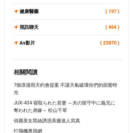
健康醫藥
( 197 )
視訊聊天
( 464 )
Av影片
( 23870 )
相關閱讀
7個浪漫雨天約會提案 不讓天氣破壞你們的甜蜜時
光
JUX-434 寝取られた若妻 ～夫の留守中に義兄に
奪われた弟嫁～ 松山千草
俏麗美女黑絲誘惑美腿迷人寫真
打飛機專用網