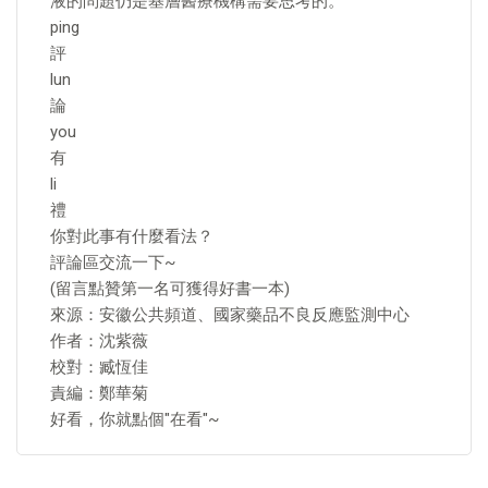
液的問題仍是基層醫療機構需要思考的。
ping
評
lun
論
you
有
li
禮
你對此事有什麼看法？
評論區交流一下~
(留言點贊第一名可獲得好書一本)
來源：安徽公共頻道、國家藥品不良反應監測中心
作者：沈紫薇
校對：臧恆佳
責編：鄭華菊
好看，你就點個"在看"~