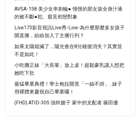
AVSA-158 美少女串刺輪● 憧憬的那女孩全身汁液
的被不斷●犯。窺見初戀對象
Live173影音視訊live秀-Live-為什麼那麼多女孩子
開直播，紛紛加入了主播行列？
如果太陽熄滅了，陽光會在8分鐘後消失？其實並
不是如此！
小吃攤正妹「大長輩」放上桌！超殺豪乳讓人想把
她吃下肚
最猛畢業典禮！學士袍拉開竟「一絲不掛」...妹子
用裸體來慶祝自己畢業囉！
(FHD) ATID-305 強幹嫂子 家中的支配者 篠田優