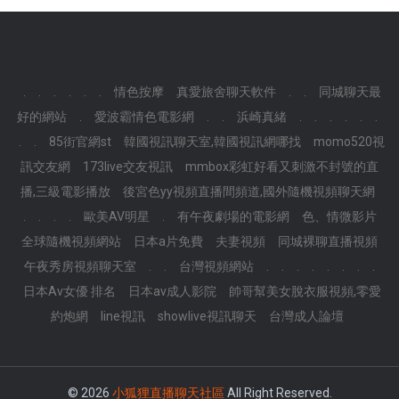
.
.
.
.
.
.
情色按摩
真愛旅舍聊天軟件
.
.
同城聊天最
好的網站
.
愛波霸情色電影網
.
.
浜崎真緒
.
.
.
.
.
.
.
.
85街官網st
韓國視訊聊天室,韓國視訊網哪找
momo520視
訊交友網
173live交友視訊
mmbox彩虹好看又刺激不封號的直
播,三級電影播放
後宮色yy視頻直播間頻道,國外隨機視頻聊天網
.
.
.
.
歐美AV明星
.
有午夜劇場的電影網
色、情微影片
全球隨機視頻網站
日本a片免費
夫妻視頻
同城裸聊直播視頻
午夜秀房視頻聊天室
.
.
台灣視頻網站
.
.
.
.
.
.
.
.
日本Av女優 排名
日本av成人影院
帥哥幫美女脫衣服視頻,零愛
約炮網
line視訊
showlive視訊聊天
台灣成人論壇
© 2026
小狐狸直播聊天社區
All Right Reserved.