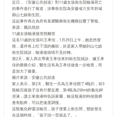
近日，《安徽公共頻道》對11歲女孩衛生院輸液死亡
的事件進行了報道，涉事衛生院為安徽省六安市舒城
縣山七鎮衛生院。
這起事件再次為所有基層醫療衛生機構拉響了警報。
來源：騰訊視頻
11歲女孩輸液後突然離世
這名11歲的女孩叫王孝佳，1月29日上午，她忽然發
燒，還伴有上吐下瀉的癥狀，於是家人帶她到山七鎮
衛生院就診，輸液後病情不見好轉。
第2天，家人再次帶著王孝佳來到衛生院就診。據王孝
佳的爺爺介紹，醫生沒有為王孝佳做進一步檢查，而
是加大了藥量。
圖片來源：安徽公共頻道
家人表示，第2天，醫生一共為王孝佳開了4瓶葯，前3
瓶輸完後孩子沒有什麼反應，第4瓶為250ml的氯化鉀
溶液，護士來換液時告訴家屬，輸這瓶液的時候胳膊
會有點疼，可以把速度調慢。
這瓶氯化鉀還沒輸完，孩子便要上衛生間，變故發生
在這個時候，「孩子頭一歪就走了。」