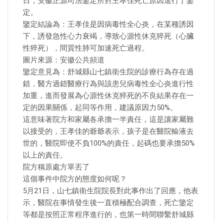
日，安徽正源司法鑒定所對王孝佳死亡原因進行了鑒
定。
鑒定結論為：王孝佳是因病毒性全心炎，在某種誘因
下，誘發急性心力衰竭，導致心源性休克猝死（心臟
性猝死），間質性肺可加速死亡過程。
圖片來源：安徽公共頻道
鑒定意見為：舒城縣山七鎮衛生院的診療行為存在過
錯，醫方過錯醫療行為與該患兒病毒性全心炎進行性
加重，進而發展為心源性休克猝死的不良結果存在一
定的因果關係，起同等作用，建議原因力50%。
這意味著院方和家屬各承擔一半責任，這是讓家屬難
以接受的，王孝佳的爺爺表示，孩子是在醫院輸液去
世的，醫院即使不負100%的責任，起碼也要承擔50%
以上的責任。
院方稱原處方單丟了
這個事件中院方的態度如何呢？
5月21日，山七鎮衛生院院長對此事作出了回應，他表
示，醫院在事情發生後一直積極配合調查，死亡鑒定
等都是按照正常程序進行的，也第一時間聯繫舒城縣