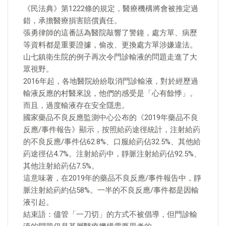
《民法典》第1222條的規定，醫療機構將會被推定過
錯，承擔醫療損害賠償責任。
張勇律師的這番話為醫院敲響了警鐘，處方單、病歷
等資料都是重要證據，偷改、更換處方單涉嫌違法。
山七鎮衛生院的例子再次令門診輸液的問題走進了大
眾視野。
2016年起，各地醫院紛紛取消門診輸液，對於經歷過
輸液反應的村醫來說，他們的感受是「心有餘悸」。
而且，過度輸液存在安全隱患。
國家藥品不良反應監測中心公布的《2019年藥品不良
反應/事件報告》顯示，按照給葯途徑統計，注射給葯
的不良反應/事件佔62.8%、口服給葯佔32.5%、其他給
葯途徑佔4.7%。注射給葯中，靜脈注射給葯佔92.5%、
其他注射給葯佔7.5%。
這意味著，在2019年的藥品不良反應/事件報告中，靜
脈注射給葯約佔58%。一半的不良反應/事件都是因輸
液引起。
結束語：儘管「一刀切」的方式不被倡導，但門診輸